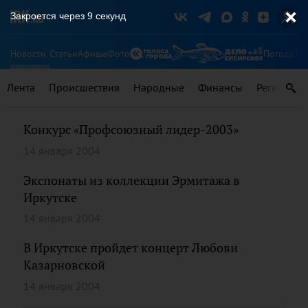
Закроется через
9
секунд
Новости
Статьи
Афиша
Фото
Погода
Ту
Лента
Происшествия
Народные
Финансы
Регионы
Конкурс «Профсоюзный лидер-2003»
14 января 2004
Экспонаты из коллекции Эрмитажа в
Иркутске
14 января 2004
В Иркутске пройдет концерт Любови
Казарновской
14 января 2004