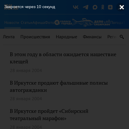
Закроется через
10
секунд
Новости
Статьи
Афиша
Фото
Погода
Ту
Лента
Происшествия
Народные
Финансы
Регионы
В этом году в области ожидается нашествие
клещей
28 января 2004
В Иркутске продают фальшивые полисы
автогражданки
28 января 2004
В Иркутске пройдет «Сибирский
театральный марафон»
28 января 2004