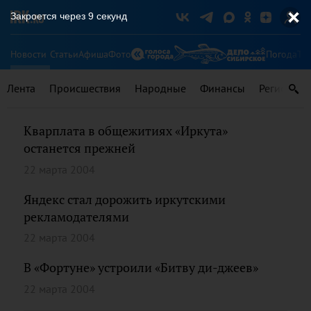
Закроется через
9
секунд
Новости
Статьи
Афиша
Фото
Погода
Ту
Лента
Происшествия
Народные
Финансы
Регионы
Кварплата в общежитиях «Иркута»
останется прежней
22 марта 2004
Яндекс стал дорожить иркутскими
рекламодателями
22 марта 2004
В «Фортуне» устроили «Битву ди-джеев»
22 марта 2004