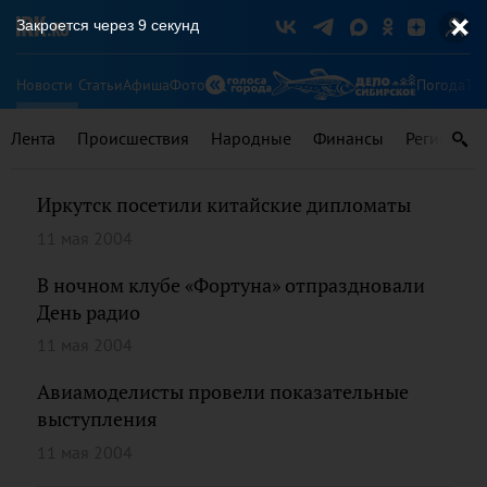
Закроется через
9
секунд
Новости
Статьи
Афиша
Фото
Погода
Ту
Лента
Происшествия
Народные
Финансы
Регионы
Иркутск посетили китайские дипломаты
11 мая 2004
В ночном клубе «Фортуна» отпраздновали
День радио
11 мая 2004
Авиамоделисты провели показательные
выступления
11 мая 2004