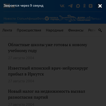
Закроется через
9
секунд
Новости
Статьи
Афиша
Фото
Погода
Ту
Лента
Происшествия
Народные
Финансы
Регионы
Областные школы уже готовы к новому
учебному году
27 августа 2004
Известный японский врач-нейрохирург
прибыл в Иркутск
27 августа 2004
Новый налог на недвижимость вызвал
разногласия партий
27 августа 2004