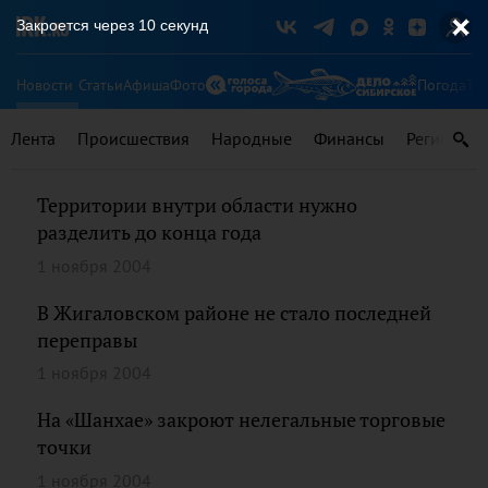
Закроется через
10
секунд
Новости
Статьи
Афиша
Фото
Погода
Ту
Лента
Происшествия
Народные
Финансы
Регионы
Территории внутри области нужно
разделить до конца года
1 ноября 2004
В Жигаловском районе не стало последней
переправы
1 ноября 2004
На «Шанхае» закроют нелегальные торговые
точки
1 ноября 2004