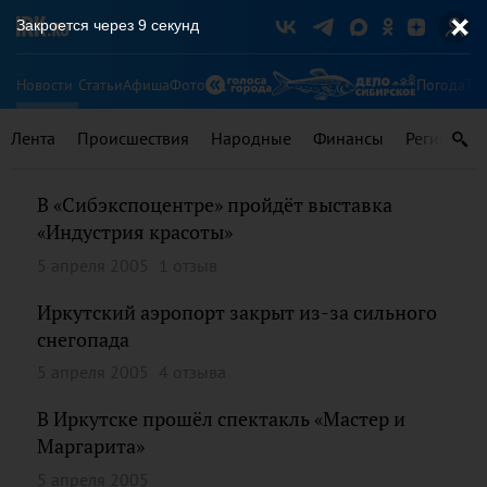
Закроется через
9
секунд
Новости
Статьи
Афиша
Фото
Погода
Ту
Лента
Происшествия
Народные
Финансы
Регионы
В «Сибэкспоцентре» пройдёт выставка
«Индустрия красоты»
5 апреля 2005
1 отзыв
Иркутский аэропорт закрыт из-за сильного
снегопада
5 апреля 2005
4 отзыва
В Иркутске прошёл спектакль «Мастер и
Маргарита»
5 апреля 2005