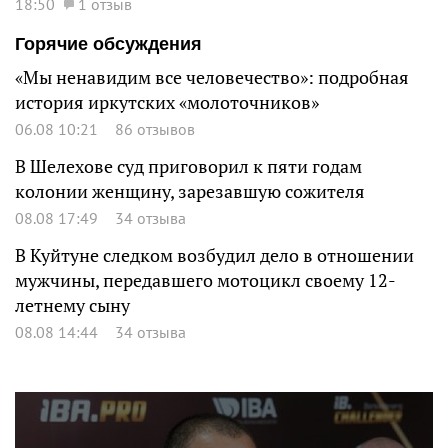
18:50
1 отзыв
Горячие обсуждения
«Мы ненавидим все человечество»: подробная
история иркутских «молоточников»
06.08 10:21
86 отзывов
В Шелехове суд приговорил к пяти годам
колонии женщину, зарезавшую сожителя
08.08 17:49
34 отзыва
В Куйтуне следком возбудил дело в отношении
мужчины, передавшего мотоцикл своему 12-
летнему сыну
08.08 14:44
34 отзыва