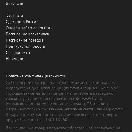
Вакансии
Экокарта
Сделано в России
Онлайн-табло аэропорта
Расписание электричек
Расписание поездов
Подписка на новости
Спецпроекты
Наглядно
Политика конфиденциальности
Сайт содержит материалы, охраняемые авторским правом,
и средства индивидуализации (логотипы, фирменные знаки).
Использование материалов сайта в интернете разрешено
только с указанием гиперссылки на сайт www.irk.ru.
Использование материалов сайта в печати, ТВ и радио
разрешено только с указанием названия сайта «Твой Иркутск».
К нарушителям данного положения применяются все меры,
предусмотренные ст. 1301 ГК РФ.
Все рекламные товары подлежат обязательной сертификации,