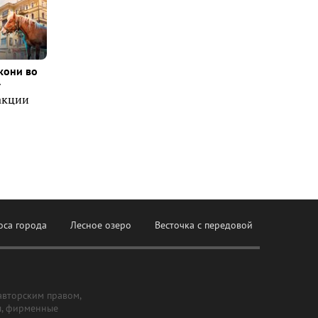
кони во
т
акции
оса города
Лесное озеро
Весточка с передовой
авторским правом,
ы, фирменные