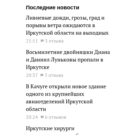
Последние новости
Ливневые дожди, грозы, град и
порывы ветра ожидаются в
Иркутской области на выходных
21:11
3 отзыва
Восьмилетние двойняшки Диана
и Даниил Луньковы пропали в
Иркутске
20:37
3 отзыва
В Качуге открыли новое здание
одного из крупнейших
авиаотделений Иркутской
области
20:24
6 отзывов
Иркутские хирурги