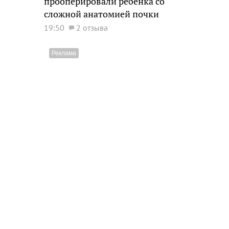
прооперировали ребенка со
сложной анатомией почки
19:50
2 отзыва