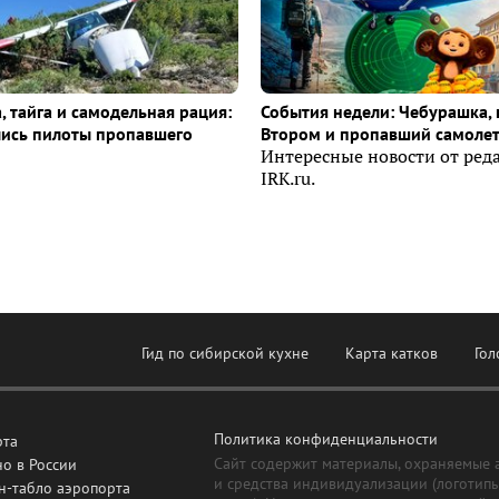
, тайга и самодельная рация:
События недели: Чебурашка, 
лись пилоты пропавшего
Втором и пропавший самоле
Интересные новости от ред
IRK.ru.
Гид по сибирской кухне
Карта катков
Гол
Политика конфиденциальности
рта
Сайт содержит материалы, охраняемые 
о в России
и средства индивидуализации (логотип
н-табло аэропорта