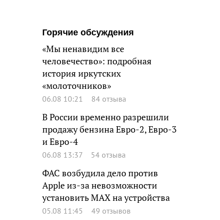
Горячие обсуждения
«Мы ненавидим все
человечество»: подробная
история иркутских
«молоточников»
06.08 10:21
84 отзыва
В России временно разрешили
продажу бензина Евро-2, Евро-3
и Евро-4
06.08 13:37
54 отзыва
ФАС возбудила дело против
Apple из-за невозможности
установить MAX на устройства
05.08 11:45
49 отзывов