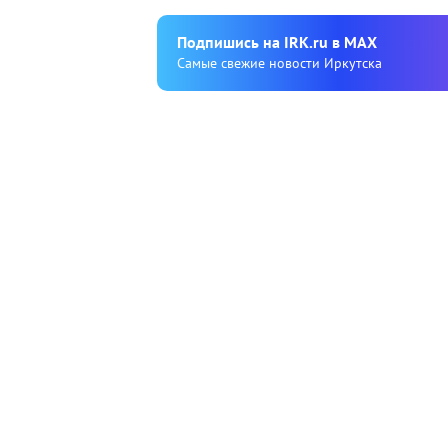
Подпишиcь на IRK.ru в MAX
Cамые свежие новости Иркутска