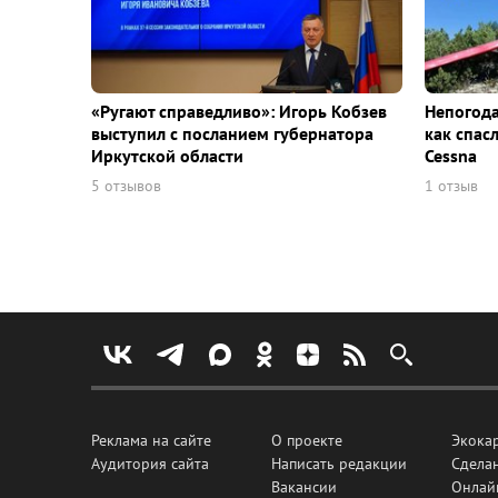
«Ругают справедливо»: Игорь Кобзев
Непогода
выступил с посланием губернатора
как спас
Иркутской области
Cessna
5 отзывов
1 отзыв
Реклама на сайте
О проекте
Экока
Аудитория сайта
Написать редакции
Сделан
Вакансии
Онлай