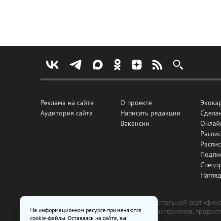
Реклама на сайте
О проекте
Экока
Аудитория сайта
Написать редакции
Сделан
Вакансии
Онлай
Распис
Распи
Подпи
Спецп
Нагля
Все рекламные товары подлежат обязательной сертификац
На информационном ресурсе применяются
изготовлена и размещена на основе материалов, предос
cookie-файлы. Оставаясь на сайте, вы