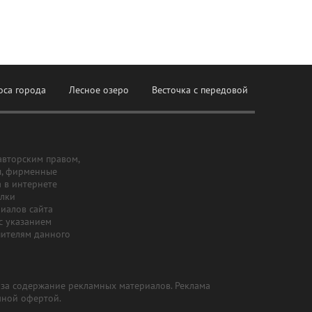
оса города
Лесное озеро
Весточка с передовой
авторским правом,
ы, фирменные
а в интернете
ылки
риалов сайта
с указанием
шителям данного
и за содержание рекламных материалов. Реклама
чной офертой.