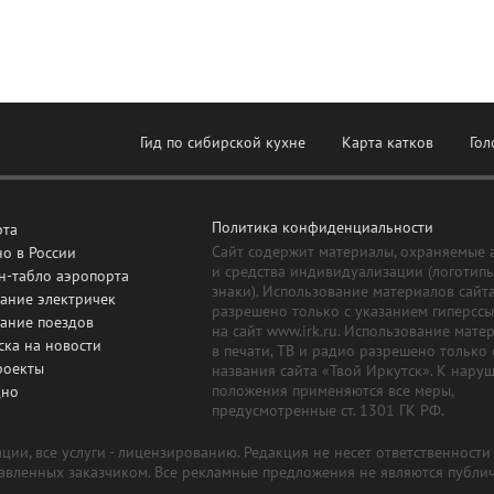
Гид по сибирской кухне
Карта катков
Гол
Политика конфиденциальности
рта
Сайт содержит материалы, охраняемые 
о в России
и средства индивидуализации (логотип
н-табло аэропорта
знаки). Использование материалов сайт
ание электричек
разрешено только с указанием гиперсс
сание поездов
на сайт www.irk.ru. Использование мате
ска на новости
в печати, ТВ и радио разрешено только 
роекты
названия сайта «Твой Иркутск». К нару
положения применяются все меры,
дно
предусмотренные ст. 1301 ГК РФ.
ии, все услуги - лицензированию. Редакция не несет ответственност
тавленных заказчиком. Все рекламные предложения не являются публи