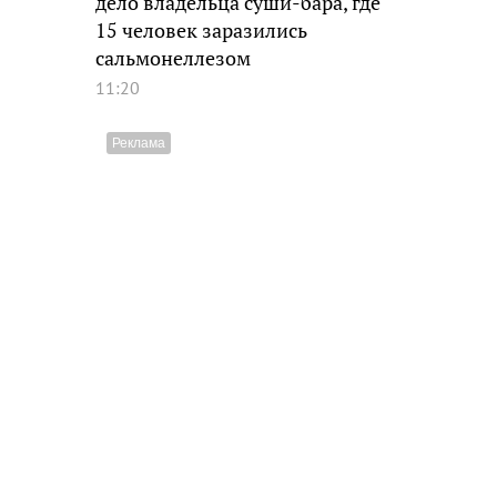
дело владельца суши-бара, где
15 человек заразились
сальмонеллезом
11:20