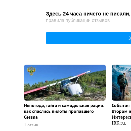
Здесь 24 часа ничего не писал
правила публикации отзывов
З
Непогода, тайга и самодельная рация:
События 
как спаслись пилоты пропавшего
Втором 
Cessna
Интерес
IRK.ru.
1 отзыв