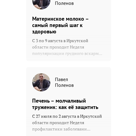
Поленов
Материнское молоко –
самый первый шаг к
здоровью
С 3 по 9 августа в Иркутской
области проходит Неделя
популяризации грудного вскарм...
Павел
Поленов
Печень – молчаливый
труженик: как её защитить
С 27 июля по 2 августа в Иркутской
области проходит Неделя
профилактики заболевани...