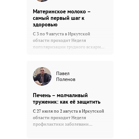
Материнское молоко –
самый первый шаг к
здоровью
С 3 по 9 августа в Иркутской
области проходит Неделя
популяризации грудного вскарм...
Павел
Поленов
Печень – молчаливый
труженик: как её защитить
С 27 июля по 2 августа в Иркутской
области проходит Неделя
профилактики заболевани...