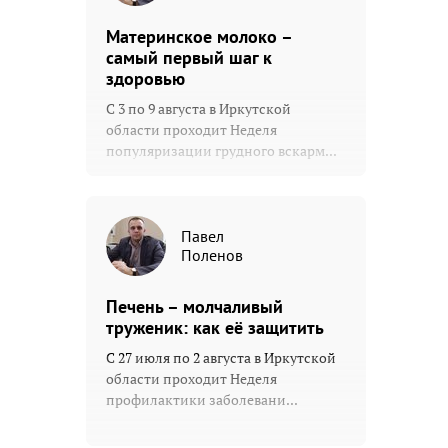
Материнское молоко –
самый первый шаг к
здоровью
С 3 по 9 августа в Иркутской
области проходит Неделя
популяризации грудного вскарм...
Павел
Поленов
Печень – молчаливый
труженик: как её защитить
С 27 июля по 2 августа в Иркутской
области проходит Неделя
профилактики заболевани...