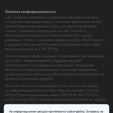
Политика конфиденциальности
Сайт содержит материалы, охраняемые авторским правом,
и средства индивидуализации (логотипы, фирменные знаки).
Использование материалов сайта в интернете разрешено
только с указанием гиперссылки на сайт www.irk.ru.
Использование материалов сайта в печати, ТВ и радио
разрешено только с указанием названия сайта «Твой Иркутск».
К нарушителям данного положения применяются все меры,
предусмотренные ст. 1301 ГК РФ.
Все рекламные товары подлежат обязательной сертификации,
все услуги - лицензированию. Редакция не несет
ответственности за содержание рекламных материалов.
Реклама изготовлена и размещена на основе материалов,
предоставленных заказчиком. Все рекламные предложения не
являются публичной офертой.
На сайте www.irk.ru размещаются в том числе и материалы
от информационного агентства «Иркутск онлайн» ("Irkutsk
Online") (регистрационный номер СМИ ИА № ФС77-74154
от 29 октября 2018 г., выдан Федеральной службой по надзору
в сфере связи, информационных технологий и массовых
коммуникаций) с соответствующей пометкой. Учредитель —
На информационном ресурсе применяются cookie-файлы. Оставаясь на