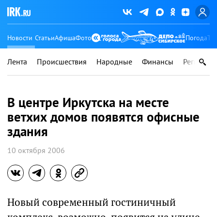
Новости
Статьи
Афиша
Фото
Погода
Ту
Лента
Происшествия
Народные
Финансы
Регионы
В центре Иркутска на месте
ветхих домов появятся офисные
здания
10 октября 2006
Новый современный гостиничный