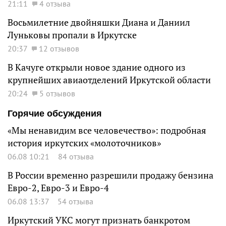
21:11
4 отзыва
Восьмилетние двойняшки Диана и Даниил
Луньковы пропали в Иркутске
20:37
12 отзывов
В Качуге открыли новое здание одного из
крупнейших авиаотделений Иркутской области
20:24
5 отзывов
Горячие обсуждения
«Мы ненавидим все человечество»: подробная
история иркутских «молоточников»
06.08 10:21
84 отзыва
В России временно разрешили продажу бензина
Евро-2, Евро-3 и Евро-4
06.08 13:37
54 отзыва
Иркутский УКС могут признать банкротом