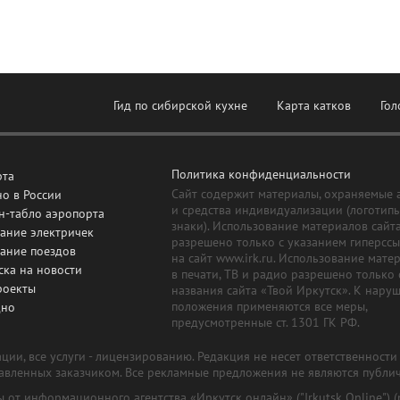
Гид по сибирской кухне
Карта катков
Гол
Политика конфиденциальности
рта
Сайт содержит материалы, охраняемые 
о в России
и средства индивидуализации (логотип
н-табло аэропорта
знаки). Использование материалов сайт
ание электричек
разрешено только с указанием гиперсс
сание поездов
на сайт www.irk.ru. Использование мате
ска на новости
в печати, ТВ и радио разрешено только 
роекты
названия сайта «Твой Иркутск». К нару
положения применяются все меры,
дно
предусмотренные ст. 1301 ГК РФ.
ии, все услуги - лицензированию. Редакция не несет ответственност
тавленных заказчиком. Все рекламные предложения не являются публи
лы от информационного агентства «Иркутск онлайн» ("Irkutsk Online