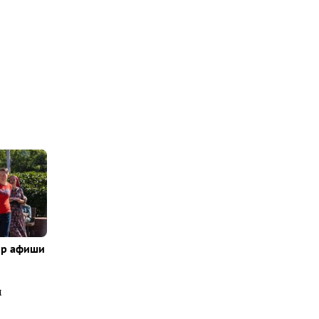
ор афиши
м