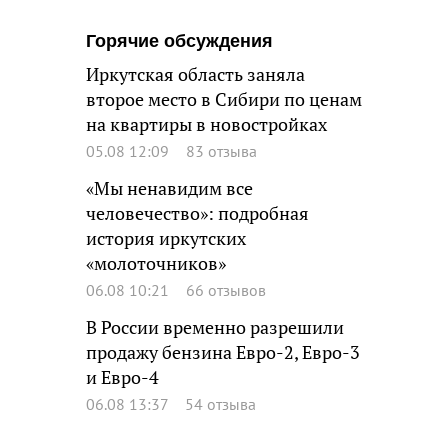
Горячие обсуждения
Иркутская область заняла
второе место в Сибири по ценам
на квартиры в новостройках
05.08 12:09
83 отзыва
«Мы ненавидим все
человечество»: подробная
история иркутских
«молоточников»
06.08 10:21
66 отзывов
В России временно разрешили
продажу бензина Евро-2, Евро-3
и Евро-4
06.08 13:37
54 отзыва