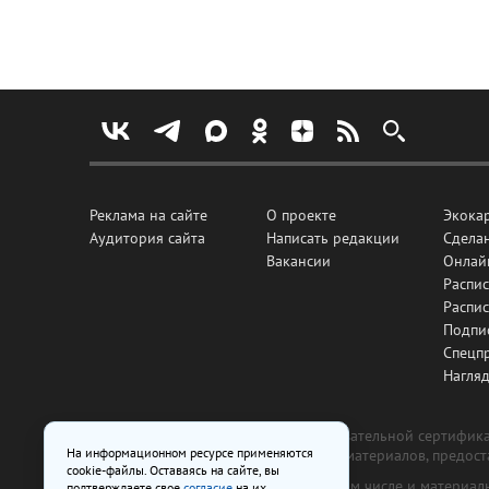
Реклама на сайте
О проекте
Экока
Аудитория сайта
Написать редакции
Сделан
Вакансии
Онлай
Распис
Распи
Подпи
Спецп
Нагля
Все рекламные товары подлежат обязательной сертификац
На информационном ресурсе применяются
изготовлена и размещена на основе материалов, предос
cookie-файлы. Оставаясь на сайте, вы
На сайте www.irk.ru размещаются в том числе и материа
подтверждаете свое
согласие
на их