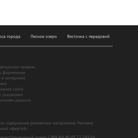
оса города
Лесное озеро
Весточка с передовой
авторским правом,
ы, фирменные
а в интернете
ылки
риалов сайта
с указанием
шителям данного
и за содержание рекламных материалов. Реклама
чной офертой.
") (регистрационный номер СМИ ИА № ФС77-74154