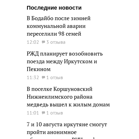
Последние новости
В Бодайбо после зимней
коммунальной аварии
переселили 98 семей
12:02
3 отзыва
РЖД планирует возобновить
поезда между Иркутском и
Пекином
11:32
1 отзыв
В поселке Коршуновский
Нижнеилимского района
медведь вышел к жилым домам
11:01
1 отзыв
7 и 10 августа иркутяне смогут
пройти анонимное