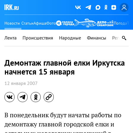
Новости
Статьи
Афиша
Фото
Погода
Ту
Лента
Происшествия
Народные
Финансы
Регионы
Демонтаж главной елки Иркутска
начнется 15 января
12 января 2007
В понедельник будут начаты работы по
демонтажу главной городской елки и