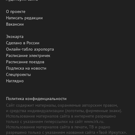
О проекте
Написать редакции
Вакансии
Экокарта
Сделано в России
Онлайн-табло аэропорта
Расписание электричек
Расписание поездов
Подписка на новости
Спецпроекты
Наглядно
Политика конфиденциальности
Сайт содержит материалы, охраняемые авторским правом,
и средства индивидуализации (логотипы, фирменные знаки).
Использование материалов сайта в интернете разрешено
только с указанием гиперссылки на сайт www.irk.ru.
Использование материалов сайта в печати, ТВ и радио
разрешено только с указанием названия сайта «Твой Иркутск».