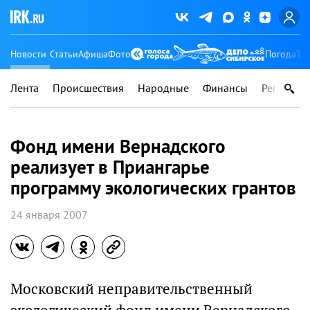
Новости
Статьи
Афиша
Фото
Погода
Ту
Лента
Происшествия
Народные
Финансы
Регионы
Фонд имени Вернадского
реализует в Приангарье
программу экологических грантов
24 января 2007
Московский неправительственный