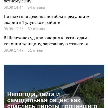
летнему сыну
08.08 14:44
34 отзыва
Пятилетняя девочка погибла в результате
аварии в Тулунском районе
08.08 13:26
32 отзыва
В Шелехове суд приговорил к пяти годам
колонии женщину, зарезавшую сожителя
08.08 17:49
31 отзыв
Непогода, тайга и
самодельная рация: как
спаслись пилоты пропавшего