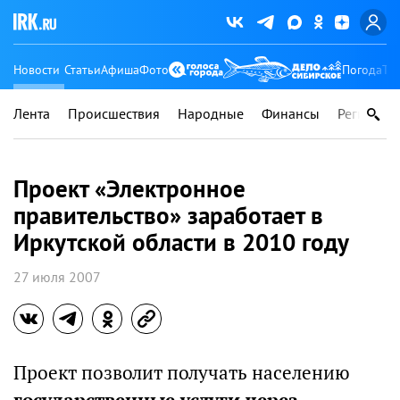
Новости
Статьи
Афиша
Фото
Погода
Ту
Лента
Происшествия
Народные
Финансы
Регионы
Проект «Электронное
правительство» заработает в
Иркутской области в 2010 году
27 июля 2007
Проект позволит получать населению