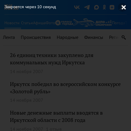
Закроется через
10
секунд
Новости
Статьи
Афиша
Фото
Погода
Ту
Лента
Происшествия
Народные
Финансы
Регионы
26 единиц техники закуплено для
коммунальных нужд Иркутска
14 ноября 2007
Иркутск победил во всероссийском конкурсе
«Золотой рубль»
14 ноября 2007
Новые денежные выплаты вводятся в
Иркутской области с 2008 года
14 ноября 2007
1 отзыв