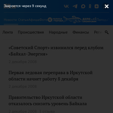
Закроется через
9
секунд
Новости
Статьи
Афиша
Фото
Погода
Ту
Лента
Происшествия
Народные
Финансы
Регионы
«Советский Спорт» извинился перед клубом
«Байкал-Энергия»
2 декабря 2008
Первая ледовая переправа в Иркутской
области начнет работу 8 декабря
2 декабря 2008
Правительство Иркутской области
отказалось снизить уровень Байкала
2 декабря 2008
3 отзыва