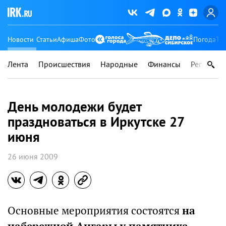
Новости
Статьи
Афиша
Фото
Погода
Ту
Лента
Происшествия
Народные
Финансы
Регионы
День молодежи будет
праздноваться в Иркутске 27
июня
26 июня 2009
Основные мероприятия состоятся
на