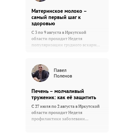
Материнское молоко –
самый первый шаг к
здоровью
С 3 по 9 августа в Иркутской
области проходит Неделя
популяризации грудного вскарм...
Павел
Поленов
Печень – молчаливый
труженик: как её защитить
С 27 июля по 2 августа в Иркутской
области проходит Неделя
профилактики заболевани...