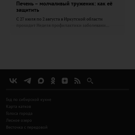
Печень – молчаливый труженик: как её
защитить
С 27 июля по 2 августа в Иркутской области
проходит Неделя профилактики заболевани...
Гид по сибирской кухне
Карта катков
Голоса города
Лесное озеро
Весточка с передовой