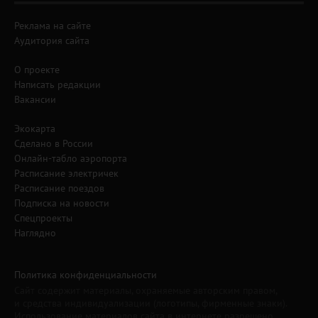
Реклама на сайте
Аудитория сайта
О проекте
Написать редакции
Вакансии
Экокарта
Сделано в России
Онлайн-табло аэропорта
Расписание электричек
Расписание поездов
Подписка на новости
Спецпроекты
Наглядно
Политика конфиденциальности
Сайт содержит материалы, охраняемые авторским правом,
и средства индивидуализации (логотипы, фирменные знаки).
Использование материалов сайта в интернете разрешено