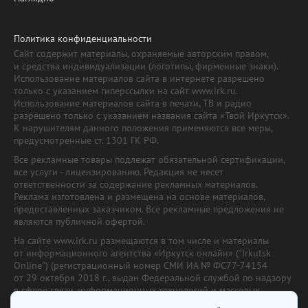
Политика конфиденциальности
Сайт содержит материалы, охраняемые авторским правом,
и средства индивидуализации (логотипы, фирменные знаки).
Использование материалов сайта в интернете разрешено
только с указанием гиперссылки на сайт www.irk.ru.
Использование материалов сайта в печати, ТВ и радио
разрешено только с указанием названия сайта «Твой Иркутск».
К нарушителям данного положения применяются все меры,
предусмотренные ст. 1301 ГК РФ.
Все рекламные товары подлежат обязательной сертификации,
все услуги - лицензированию. Редакция не несет
ответственности за содержание рекламных материалов.
Реклама изготовлена и размещена на основе материалов,
предоставленных заказчиком. Все рекламные предложения не
являются публичной офертой.
На сайте www.irk.ru размещаются в том числе и материалы
от информационного агентства «Иркутск онлайн» ("Irkutsk
Online") (регистрационный номер СМИ ИА № ФС77-74154
от 29 октября 2018 г., выдан Федеральной службой по надзору
в сфере связи, информационных технологий и массовых
коммуникаций) с соответствующей пометкой. Учредитель —