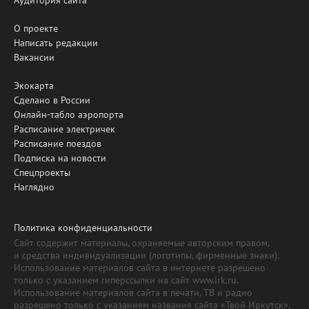
Аудитория сайта
О проекте
Написать редакции
Вакансии
Экокарта
Сделано в России
Онлайн-табло аэропорта
Расписание электричек
Расписание поездов
Подписка на новости
Спецпроекты
Наглядно
Политика конфиденциальности
Сайт содержит материалы, охраняемые авторским правом,
и средства индивидуализации (логотипы, фирменные знаки).
Использование материалов сайта в интернете разрешено
только с указанием гиперссылки на сайт www.irk.ru.
Использование материалов сайта в печати, ТВ и радио
разрешено только с указанием названия сайта «Твой Иркутск».