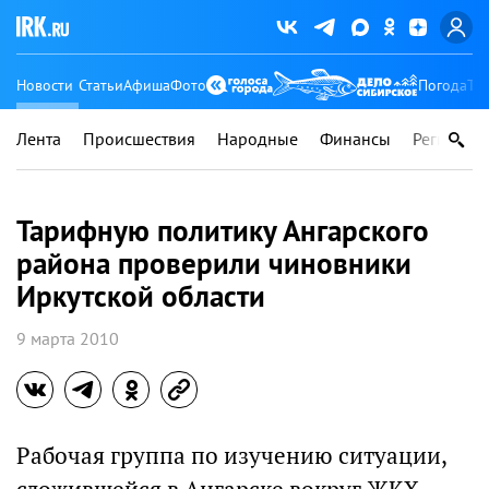
Новости
Статьи
Афиша
Фото
Погода
Ту
Лента
Происшествия
Народные
Финансы
Регионы
Тарифную политику Ангарского
района проверили чиновники
Иркутской области
9 марта 2010
Рабочая группа по изучению ситуации,