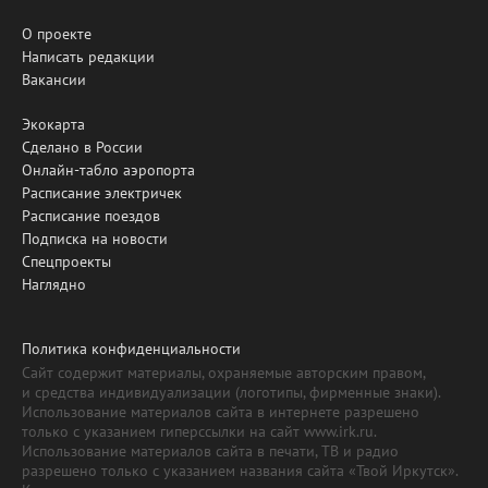
О проекте
Написать редакции
Вакансии
Экокарта
Сделано в России
Онлайн-табло аэропорта
Расписание электричек
Расписание поездов
Подписка на новости
Спецпроекты
Наглядно
Политика конфиденциальности
Сайт содержит материалы, охраняемые авторским правом,
и средства индивидуализации (логотипы, фирменные знаки).
Использование материалов сайта в интернете разрешено
только с указанием гиперссылки на сайт www.irk.ru.
Использование материалов сайта в печати, ТВ и радио
разрешено только с указанием названия сайта «Твой Иркутск».