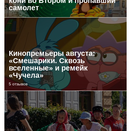
кони во Втором и пропавший
самолет
Кинопремьеры августа:
«Смешарики. Сквозь
вселенные» и ремейк
«Чучела»
5 отзывов