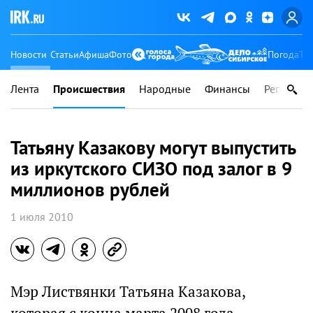
Новости
Статьи
Афиша
Фото
Погода
Ту
Лента
Происшествия
Народные
Финансы
Регионы
Татьяну Казакову могут выпустить
из иркутского СИЗО под залог в 9
миллионов рублей
1 июля 2010
Мэр Листвянки Татьяна Казакова,