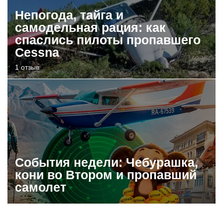
Непогода, тайга и
самодельная рация: как
спаслись пилоты пропавшего
Cessna
1 отзыв
События недели: Чебурашка,
кони во Втором и пропавший
самолет