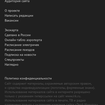
Аудитория сайта
О проекте
Написать редакции
Вакансии
Экокарта
Сделано в России
Онлайн-табло аэропорта
Расписание электричек
Расписание поездов
Подписка на новости
Спецпроекты
Наглядно
Политика конфиденциальности
Сайт содержит материалы, охраняемые авторским правом,
и средства индивидуализации (логотипы, фирменные знаки).
Использование материалов сайта в интернете разрешено
только с указанием гиперссылки на сайт www.irk.ru.
Использование материалов сайта в печати, ТВ и радио
разрешено только с указанием названия сайта «Твой Иркутск».