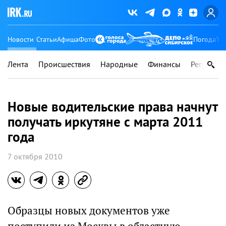
Новости
Статьи
Афиша
Фото
Погода
Ту
Лента
Происшествия
Народные
Финансы
Регионы
Новые водительские права начнут
получать иркутяне с марта 2011
года
7 октября 2010
Образцы новых документов уже