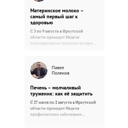
Материнское молоко –
самый первый шаг к
здоровью
С 3 по 9 августа в Иркутской
области проходит Неделя
популяризации грудного вскарм...
Павел
Поленов
Печень – молчаливый
труженик: как её защитить
С 27 июля по 2 августа в Иркутской
области проходит Неделя
профилактики заболевани...