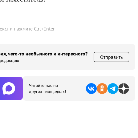
текст и нажмите
Ctrl
+
Enter
ия, чего-то необычного и интересного?
Отправить
 редакцию
Читайте нас на
других площадках!