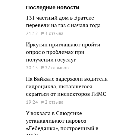
Последние новости
131 частный дом в Братске
перевели на газ с начала года
21:12
3 отзыва
Иркутян приглашают пройти
опрос о проблемах при
получении госуслуг
20:15
27 отзывов
На Байкале задержали водителя
гидроцикла, пытавшегося
скрыться от инспекторов ГИМС
19:24
2 отзыва
У вокзала в Слюдянке
устанавливают паровоз
«Лебедянка», построенный в