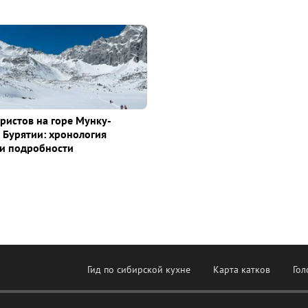
уристов на горе Мунку-
 Бурятии: хронология
и подробности
Гид по сибирской кухне
Карта катков
Гол