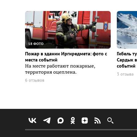
18 ФОТО
Пожар в здании Иргиредмета: фото с
Гибель т
места событий
Сардык в
На месте работают пожарные,
событий 
территория оцеплена.
3 отзыва
6 отзывов