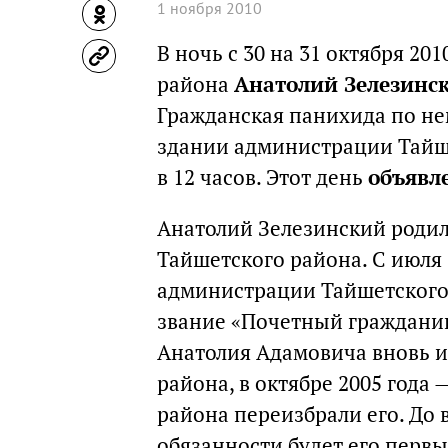
1 ноября 2010
В ночь с 30 на 31 октября 20
района
Анатолий Зелезинс
Гражданская панихида по нему
здании администрации Тайш
в 12 часов. Этот день
объявл
Анатолий Зелезинский родилс
Тайшетского района. С июля 
администрации Тайшетского 
звание «Почетный гражданин
Анатолия Адамовича вновь и
района, в октябре 2005 года 
района переизбрали его. До 
обязанности будет его первы