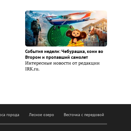
События недели: Чебурашка, кони во
Втором и пропавший самолет
Интересные новости от редакции
IRK.ru.
оса города
Лесное озеро
Весточка с передовой