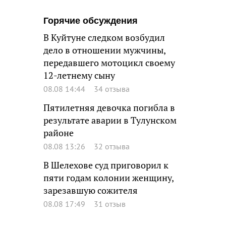
Горячие обсуждения
В Куйтуне следком возбудил
дело в отношении мужчины,
передавшего мотоцикл своему
12-летнему сыну
08.08 14:44
34 отзыва
Пятилетняя девочка погибла в
результате аварии в Тулунском
районе
08.08 13:26
32 отзыва
В Шелехове суд приговорил к
пяти годам колонии женщину,
зарезавшую сожителя
08.08 17:49
31 отзыв