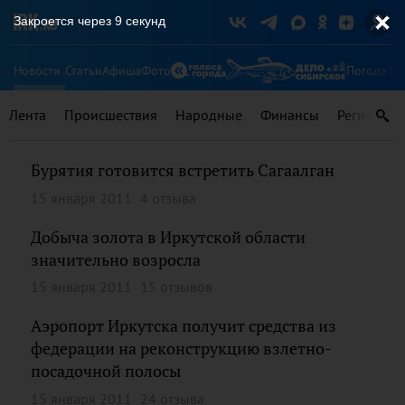
Закроется через
9
секунд
Новости
Статьи
Афиша
Фото
Погода
Ту
Лента
Происшествия
Народные
Финансы
Регионы
Бурятия готовится встретить Сагаалган
15 января 2011
4 отзыва
Добыча золота в Иркутской области
значительно возросла
15 января 2011
15 отзывов
Аэропорт Иркутска получит средства из
федерации на реконструкцию взлетно-
посадочной полосы
15 января 2011
24 отзыва