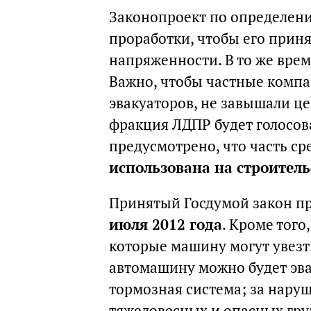
Законопроект по определен
проработки, чтобы его прин
напряженности. В то же врем
Важно, чтобы частные компа
эвакуаторов, не завышали це
фракция ЛДПР будет голосоват
предусмотрено, что часть ср
использована на строител
Принятый Госдумой закон п
июля 2012 года
. Кроме тог
которые машину могут увезти
автомашину можно будет эва
тормозная система; за нару
тяжеловесных и опасных груз