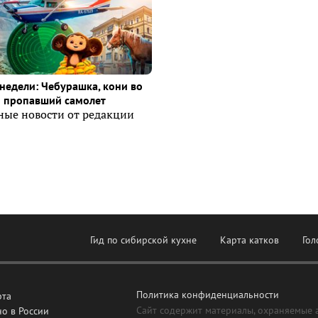
недели: Чебурашка, кони во
и пропавший самолет
ные новости от редакции
Гид по сибирской кухне
Карта катков
Гол
Политика конфиденциальности
рта
Сайт содержит материалы, охраняемые 
о в России