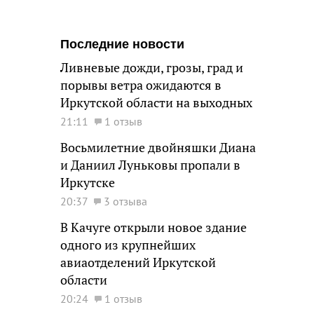
Последние новости
Ливневые дожди, грозы, град и
порывы ветра ожидаются в
Иркутской области на выходных
21:11
1 отзыв
Восьмилетние двойняшки Диана
и Даниил Луньковы пропали в
Иркутске
20:37
3 отзыва
В Качуге открыли новое здание
одного из крупнейших
авиаотделений Иркутской
области
20:24
1 отзыв