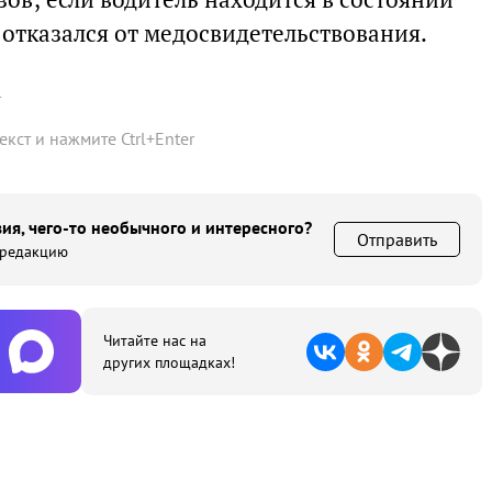
 отказался от медосвидетельствования.
а
текст и нажмите
Ctrl
+
Enter
ия, чего-то необычного и интересного?
Отправить
 редакцию
Читайте нас на
других площадках!