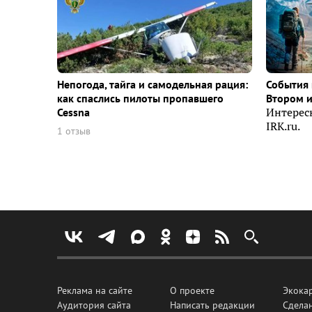
Непогода, тайга и самодельная рация:
События 
как спаслись пилоты пропавшего
Втором 
Cessna
Интерес
IRK.ru.
1 отзыв
Реклама на сайте
О проекте
Экока
Аудитория сайта
Написать редакции
Сделан