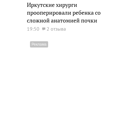
Иркутские хирурги
прооперировали ребенка со
сложной анатомией почки
19:50
2 отзыва