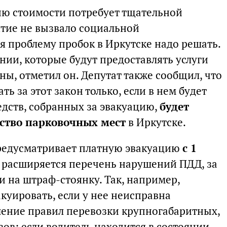
ию стоимости потребует тщательной
ятие не вызвало социальной
я проблему пробок в Иркутске надо решать.
нии, которые будут предоставлять услуги
ны, отметил он. Депутат также сообщил, что
ь за этот закон только, если в нем будет
едств, собранных за эвакуацию,
будет
ьство парковочных мест
в Иркутске.
редусматривает платную эвакуацию
с 1
о, расширяется перечень нарушений ПДД, за
 на штраф-стоянку. Так, например,
куировать, если у нее неисправна
шение правил перевозки крупногабаритных,
ов; если водитель находится в состоянии