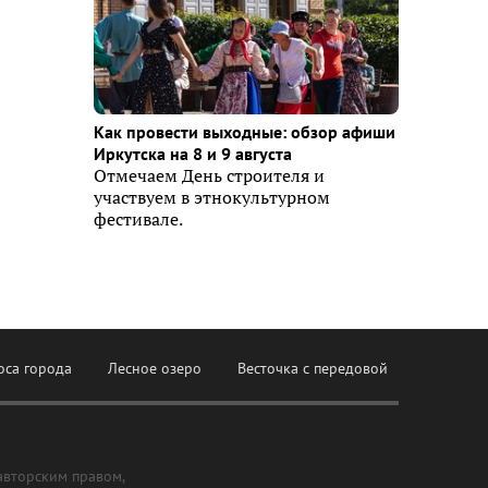
Как провести выходные: обзор афиши
Иркутска на 8 и 9 августа
Отмечаем День строителя и
участвуем в этнокультурном
фестивале.
оса города
Лесное озеро
Весточка с передовой
авторским правом,