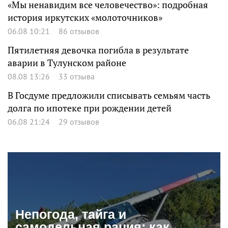
«Мы ненавидим все человечество»: подробная
история иркутских «молоточников»
06.08 10:21
86 отзывов
Пятилетняя девочка погибла в результате
аварии в Тулунском районе
08.08 13:26
33 отзыва
В Госдуме предложили списывать семьям часть
долга по ипотеке при рождении детей
06.08 21:24
29 отзывов
Непогода, тайга и
самодельная рация: как