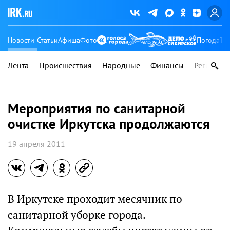
Новости
Статьи
Афиша
Фото
Погода
Ту
Лента
Происшествия
Народные
Финансы
Регионы
Мероприятия по санитарной
очистке Иркутска продолжаются
19 апреля 2011
В Иркутске проходит месячник по
санитарной уборке города.