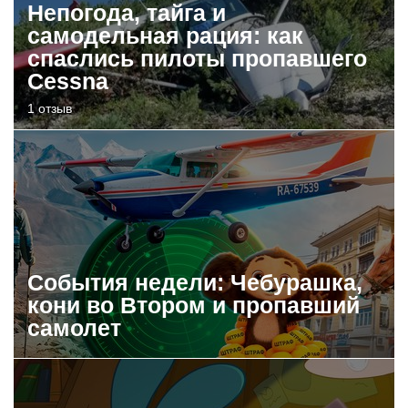
Непогода, тайга и
самодельная рация: как
спаслись пилоты пропавшего
Cessna
1 отзыв
События недели: Чебурашка,
кони во Втором и пропавший
самолет