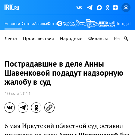
Новости
Статьи
Афиша
Фото
Погода
Ту
Лента
Происшествия
Народные
Финансы
Регионы
Пострадавшие в деле Анны
Шавенковой подадут надзорную
жалобу в суд
10 мая 2011
6 мая Иркутский областной суд оставил