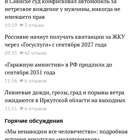
В Саянске суд конфисковал автомобиль за
нетрезвое вождение у мужчины, никогда не
имевшего прав
10:29
3 отзыва
Россияне начнут получать квитанции за ЖКУ
через «Госуслуги» с сентября 2027 года
09:35
42 отзыва
«Гаражную амнистию» в РФ продлили до
сентября 2031 года
21:56
6 отзывов
Ливневые дожди, грозы, град и порывы ветра
ожидаются в Иркутской области на выходных
21:11
6 отзывов
Горячие обсуждения
«Мы ненавидим все человечество»: подробная
история иркутских «молоточников»