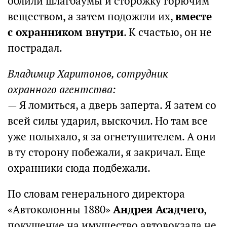
облили шлагбаумы и сторожку горючим
веществом, а затем подожгли их,
вместе
с охранником внутри
. К счастью, он не
пострадал.
Владимир Харитонов, сотрудник
охранного агентства:
— Я ломиться, а дверь заперта. Я затем со
всей силы ударил, выскочил. Но там все
уже полыхало, я за огнетушителем. А они
в ту сторону побежали, я закричал. Еще
охранники сюда подбежали.
По словам генерального директора
«Автоколонны 1880»
Андрея Асадчего
,
покушение на имущество автовокзала не