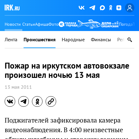
Новости
Статьи
Афиша
Фото
Погода
Ту
Лента
Происшествия
Народные
Финансы
Регионы
Пожар на иркутском автовокзале
произошел ночью 13 мая
13 мая 2011
Поджигателей зафиксировала камера
видеонаблюдения. В 4:00 неизвестные