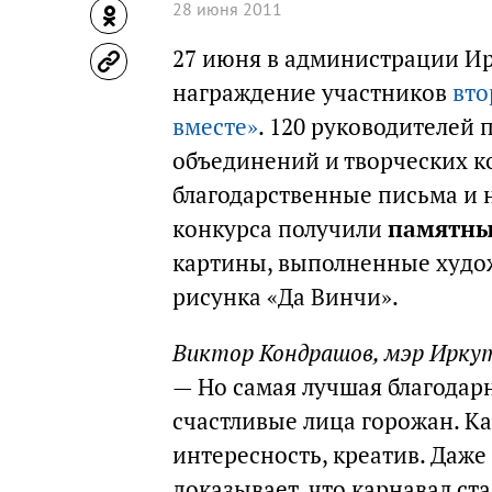
28 июня 2011
27 июня в администрации И
награждение участников
вто
вместе»
. 120 руководителей
объединений и творческих к
благодарственные письма и н
конкурса получили
памятны
картины, выполненные худо
рисунка «Да Винчи».
Виктор Кондрашов, мэр Ирку
— Но самая лучшая благодарн
счастливые лица горожан. Ка
интересность, креатив. Даж
доказывает, что карнавал ст