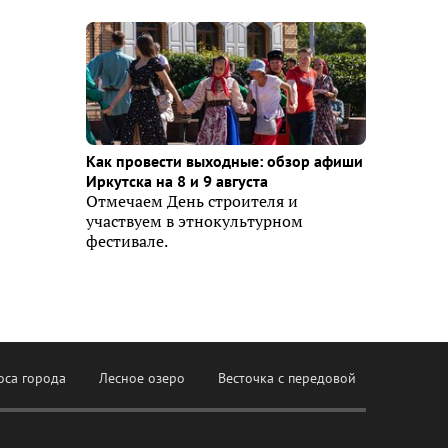
Как провести выходные: обзор афиши
Иркутска на 8 и 9 августа
Отмечаем День строителя и
участвуем в этнокультурном
фестивале.
оса города
Лесное озеро
Весточка с передовой