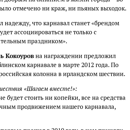
было отмечено ни краж, ни пьяных выходок.
л надежду, что карнавал станет «брендом
будет ассоциироваться не только с
чательным праздником».
ь Кокоуров
на награждении предложил
блинском карнавале в марте 2012 года. По
я российская колонна в ирландском шествии.
 шествия «Шагаем вместе!»:
е будет стоить ни копейки, все на средства
личным продвижением нашего карнавала,