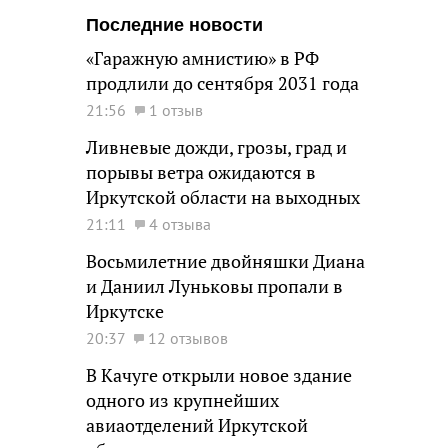
Последние новости
«Гаражную амнистию» в РФ
продлили до сентября 2031 года
21:56
1 отзыв
Ливневые дожди, грозы, град и
порывы ветра ожидаются в
Иркутской области на выходных
21:11
4 отзыва
Восьмилетние двойняшки Диана
и Даниил Луньковы пропали в
Иркутске
20:37
12 отзывов
В Качуге открыли новое здание
одного из крупнейших
авиаотделений Иркутской