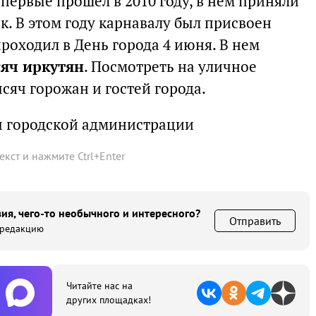
первые прошел в 2010 году, в нем приняли
ек. В этом году карнавалу был присвоен
роходил в День города 4 июня. В нем
сяч иркутян
. Посмотреть на уличное
сяч горожан и гостей города.
ы городской администрации
текст и нажмите
Ctrl
+
Enter
ия, чего-то необычного и интересного?
Отправить
 редакцию
Читайте нас на
других площадках!