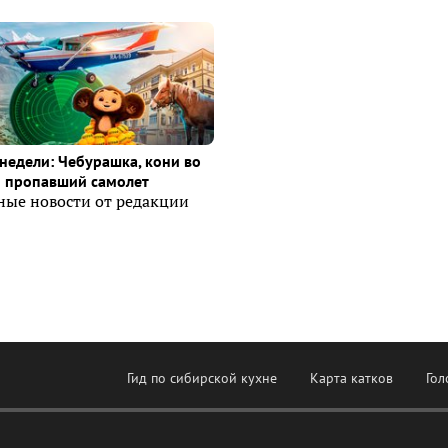
недели: Чебурашка, кони во
и пропавший самолет
ные новости от редакции
Гид по сибирской кухне
Карта катков
Гол