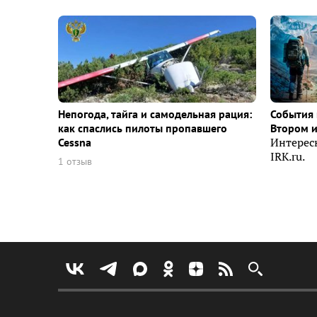
Непогода, тайга и самодельная рация:
События 
как спаслись пилоты пропавшего
Втором 
Cessna
Интерес
IRK.ru.
1 отзыв