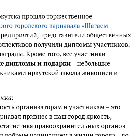
ркутска прошло торжественное
рого городского карнавала «Шагаем
 предприятий, представители общественных
оллективов получили дипломы участников,
аграды. Кроме того, все участники
е дипломы и подарки
– небольшие
жниками иркутской школы живописи и
тска:
ость организаторам и участникам – это
рнавал привнес в наш город яркость,
е статистика правоохранительных органов
ал добрым начинанием в жизни города – во