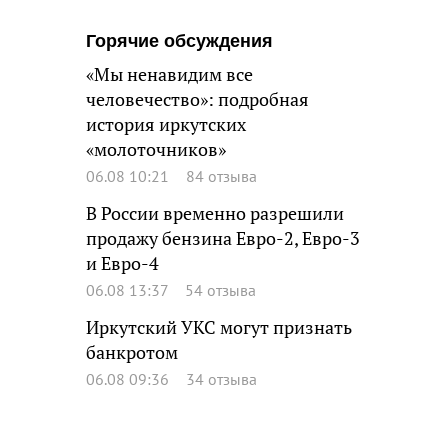
Горячие обсуждения
«Мы ненавидим все
человечество»: подробная
история иркутских
«молоточников»
06.08 10:21
84 отзыва
В России временно разрешили
продажу бензина Евро-2, Евро-3
и Евро-4
06.08 13:37
54 отзыва
Иркутский УКС могут признать
банкротом
06.08 09:36
34 отзыва