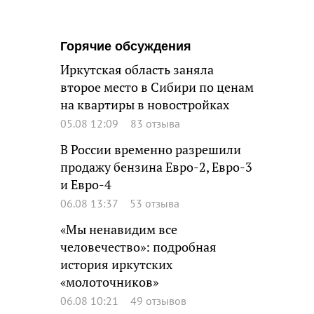
Горячие обсуждения
Иркутская область заняла
второе место в Сибири по ценам
на квартиры в новостройках
05.08 12:09
83 отзыва
В России временно разрешили
продажу бензина Евро-2, Евро-3
и Евро-4
06.08 13:37
53 отзыва
«Мы ненавидим все
человечество»: подробная
история иркутских
«молоточников»
06.08 10:21
49 отзывов