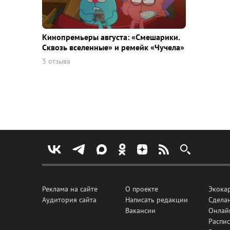
Кинопремьеры августа: «Смешарики.
Сквозь вселенные» и ремейк «Чучела»
3 отзыва
Реклама на сайте
О проекте
Экока
Аудитория сайта
Написать редакции
Сделан
Вакансии
Онлай
Распис