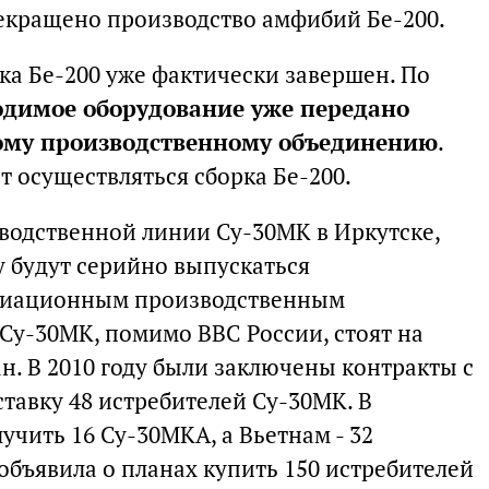
екращено производство амфибий Бе-200.
а Бе-200 уже фактически завершен. По
одимое оборудование уже передано
ому производственному объединению
.
 осуществляться сборка Бе-200.
водственной линии Су-30МК в Иркутске,
 будут серийно выпускаться
виационным производственным
Су-30МК, помимо ВВС России, стоят на
н. В 2010 году были заключены контракты с
тавку 48 истребителей Су-30МК. В
учить 16 Су-30МКА, а Вьетнам - 32
объявила о планах купить 150 истребителей