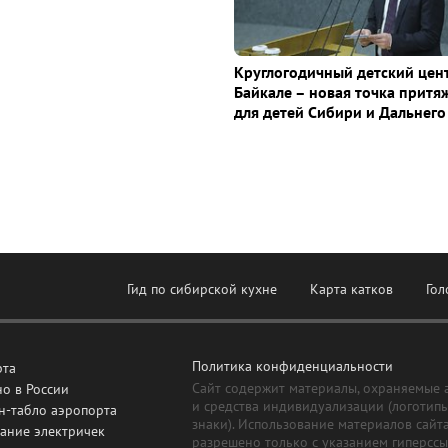
Круглогодичный детский цен
Байкале – новая точка притя
для детей Сибири и Дальнего
Гид по сибирской кухне
Карта катков
Гол
Политика конфиденциальности
рта
Сайт содержит материалы, охраняемые 
о в России
и средства индивидуализации (логотип
н-табло аэропорта
знаки). Использование материалов сайт
ание электричек
разрешено только с указанием гиперсс