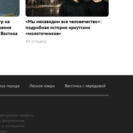
тр на
«Мы ненавидим все человечество»:
жения
подробная история иркутских
 Востока
«молоточников»
49 отзывов
оса города
Лесное озеро
Весточка с передовой
авторским правом,
ы, фирменные
а в интернете
ылки