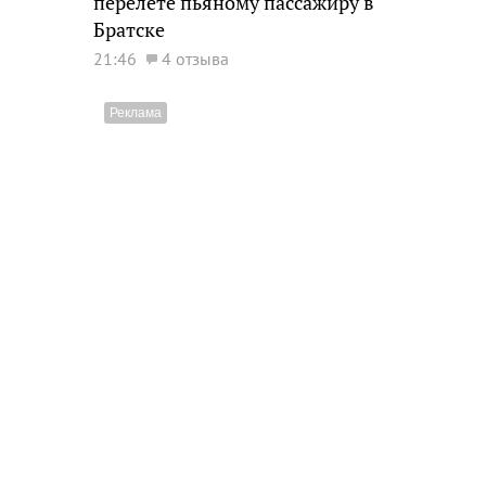
перелете пьяному пассажиру в
Братске
21:46
4 отзыва