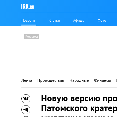
Новости
Статьи
Афиша
Фото
Лента
Происшествия
Народные
Финансы
Новую версию пр
Патомского крате