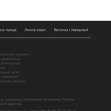
оса города
Лесное озеро
Весточка с передовой
авторским правом,
ы, фирменные
а в интернете
ылки
риалов сайта
с указанием
шителям данного
и за содержание рекламных материалов. Реклама
чной офертой.
") (регистрационный номер СМИ ИА № ФС77-74154