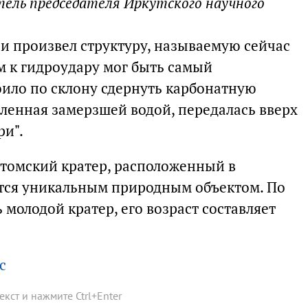
ель председателя Иркутского научного
 и произвел структуру, называемую сейчас
 к гидроудару мог быть самый
ило по склону сдернуть карбонатную
опленная замерзшей водой, передалась вверх
ри".
атомский кратер, расположенный в
ется уникальным природным объектом. По
 молодой кратер, его возраст составляет
с
текст и нажмите
Ctrl
+
Enter