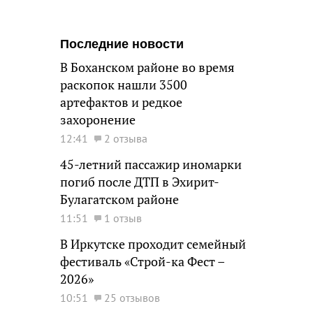
Последние новости
В Боханском районе во время
раскопок нашли 3500
артефактов и редкое
захоронение
12:41
2 отзыва
45-летний пассажир иномарки
погиб после ДТП в Эхирит-
Булагатском районе
11:51
1 отзыв
В Иркутске проходит семейный
фестиваль «Строй-ка Фест –
2026»
10:51
25 отзывов