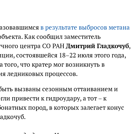
бразовавшимся
в результате выбросов метана
объекта. Как сообщил заместитель
учного центра СО РАН
Дмитрий Гладкочуб
,
иции, состоявшейся 18–22 июля этого года,
 того, что кратер мог возникнуть в
тия ледниковых процессов.
 быть вызваны сезонным оттаиванием и
ли привести к гидроудару, а тот – к
натных пород, в которых залегает конус
адкочуб.