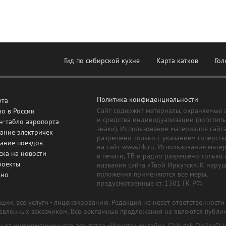
Гид по сибирской кухне
Карта катков
Гол
Политика конфиденциальности
рта
Сайт содержит материалы, охраняемые 
о в России
и средства индивидуализации (логотип
н-табло аэропорта
знаки). Использование материалов сайт
ание электричек
разрешено только с указанием гиперсс
сание поездов
на сайт www.irk.ru. Использование мате
ска на новости
в печати, ТВ и радио разрешено только 
роекты
названия сайта «Твой Иркутск». К нару
положения применяются все меры,
дно
предусмотренные ст. 1301 ГК РФ.
ии, все услуги - лицензированию. Редакция не несет ответственност
тавленных заказчиком. Все рекламные предложения не являются публи
лы от информационного агентства «Иркутск онлайн» ("Irkutsk Online