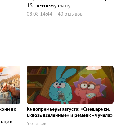
12-летнему сыну
08.08 14:44
40 отзывов
кони во
Кинопремьеры августа: «Смешарики.
т
Сквозь вселенные» и ремейк «Чучела»
акции
5 отзывов