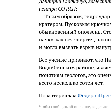
Дмитрий Гладкочуб, заместит
центра СО РАН
:
— Таким образом, гидроудар
кратером. Пусковым крючком
обыкновенный оползень. Сто
пачку, как вся энергия, нак
и могла вызвать взрыв изнут
Все ученые признают, что П
Бодайбинском районе, явля
понятиям геологов, это очень
всего несколько сотен лет.
По материалам
ФедералПрес
Чтобы сообщить об опечатке, выделите 