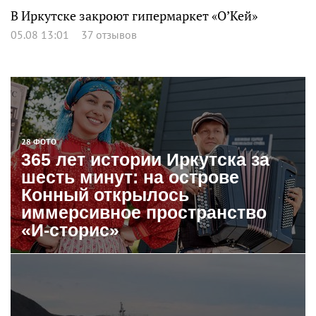
В Иркутске закроют гипермаркет «О’Кей»
05.08 13:01
37 отзывов
28 ФОТО
365 лет истории Иркутска за
шесть минут: на острове
Конный открылось
иммерсивное пространство
«И-сторис»