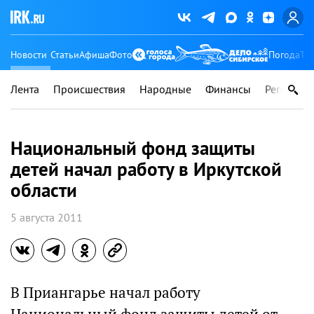
Новости
Статьи
Афиша
Фото
Погода
Ту
Лента
Происшествия
Народные
Финансы
Регионы
Национальный фонд защиты
детей начал работу в Иркутской
области
5 августа 2011
В Приангарье начал работу