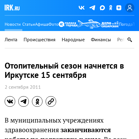
Новости
Статьи
Афиша
Фото
Погода
Ту
Лента
Происшествия
Народные
Финансы
Регионы
Отопительный сезон начнется в
Иркутске 15 сентября
2 сентября 2011
В муниципальных учреждениях
здравоохранения
заканчиваются