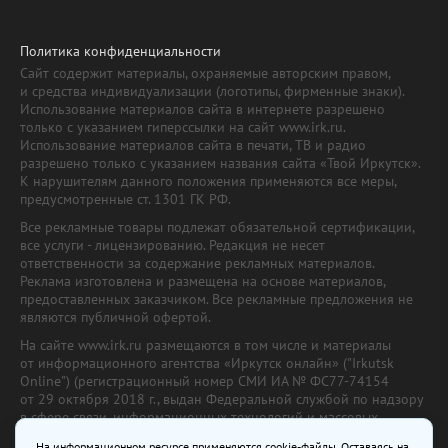
Политика конфиденциальности
Сайт содержит материалы, охраняемые авторским правом,
и средства индивидуализации (логотипы, фирменные знаки).
Использование материалов сайта в интернете разрешено
только с указанием гиперссылки на сайт www.irk.ru.
Использование материалов сайта в печати, ТВ и радио
разрешено только с указанием названия сайта «Твой Иркутск».
К нарушителям данного положения применяются все меры,
предусмотренные ст. 1301 ГК РФ.
Все рекламные товары подлежат обязательной сертификации,
все услуги - лицензированию. Редакция не несет
ответственности за содержание рекламных материалов.
Реклама изготовлена и размещена на основе материалов,
предоставленных заказчиком. Все рекламные предложения не
являются публичной офертой.
На сайте www.irk.ru размещаются в том числе и материалы
от информационного агентства «Иркутск онлайн» ("Irkutsk
Online") (регистрационный номер СМИ ИА № ФС77-74154
от 29 октября 2018 г., выдан Федеральной службой по надзору
в сфере связи, информационных технологий и массовых
коммуникаций) с соответствующей пометкой. Учредитель —
На информационном ресурсе применяются cookie-файлы. Оставаясь на