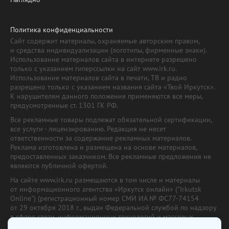
Политика конфиденциальности
Сайт содержит материалы, охраняемые авторским правом,
и средства индивидуализации (логотипы, фирменные знаки).
Использование материалов сайта в интернете разрешено
только с указанием гиперссылки на сайт www.irk.ru.
Использование материалов сайта в печати, ТВ и радио
разрешено только с указанием названия сайта «Твой Иркутск».
К нарушителям данного положения применяются все меры,
предусмотренные ст. 1301 ГК РФ.
Все рекламные товары подлежат обязательной сертификации,
все услуги - лицензированию. Редакция не несет
ответственности за содержание рекламных материалов.
Реклама изготовлена и размещена на основе материалов,
предоставленных заказчиком. Все рекламные предложения не
являются публичной офертой.
На сайте www.irk.ru размещаются в том числе и материалы
от информационного агентства «Иркутск онлайн» ("Irkutsk
Online") (регистрационный номер СМИ ИА № ФС77-74154
от 29 октября 2018 г., выдан Федеральной службой по надзору
в сфере связи, информационных технологий и массовых
коммуникаций) с соответствующей пометкой. Учредитель —