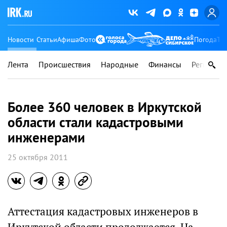
Новости
Статьи
Афиша
Фото
Погода
Ту
Лента
Происшествия
Народные
Финансы
Регионы
Более 360 человек в Иркутской
области стали кадастровыми
инженерами
25 октября 2011
Аттестация кадастровых инженеров в