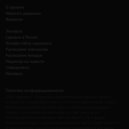
О проекте
Написать редакции
Вакансии
Экокарта
Сделано в России
Онлайн-табло аэропорта
Расписание электричек
Расписание поездов
Подписка на новости
Спецпроекты
Наглядно
Политика конфиденциальности
Сайт содержит материалы, охраняемые авторским правом,
и средства индивидуализации (логотипы, фирменные знаки).
Использование материалов сайта в интернете разрешено
только с указанием гиперссылки на сайт www.irk.ru.
Использование материалов сайта в печати, ТВ и радио
разрешено только с указанием названия сайта «Твой Иркутск».
К нарушителям данного положения применяются все меры,