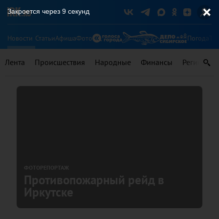
Закроется через
8
секунд
Новости
Статьи
Афиша
Фото
Погода
Ту
Лента
Происшествия
Народные
Финансы
Регионы
ФОТОРЕПОРТАЖ
Противопожарный рейд в
Иркутске