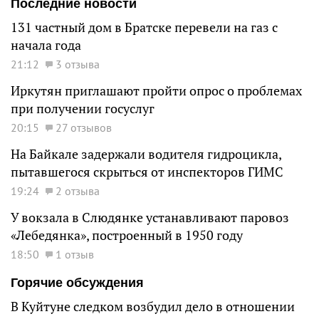
Последние новости
131 частный дом в Братске перевели на газ с
начала года
21:12
3 отзыва
Иркутян приглашают пройти опрос о проблемах
при получении госуслуг
20:15
27 отзывов
На Байкале задержали водителя гидроцикла,
пытавшегося скрыться от инспекторов ГИМС
19:24
2 отзыва
У вокзала в Слюдянке устанавливают паровоз
«Лебедянка», построенный в 1950 году
18:50
1 отзыв
Горячие обсуждения
В Куйтуне следком возбудил дело в отношении