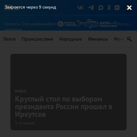
Закроется через
8
секунд
Новости
Статьи
Афиша
Фото
Погода
Ту
Лента
Происшествия
Народные
Финансы
Регионы
ВИДЕО
Круглый стол по выборам
президента России прошел в
Иркутске
9 отзывов