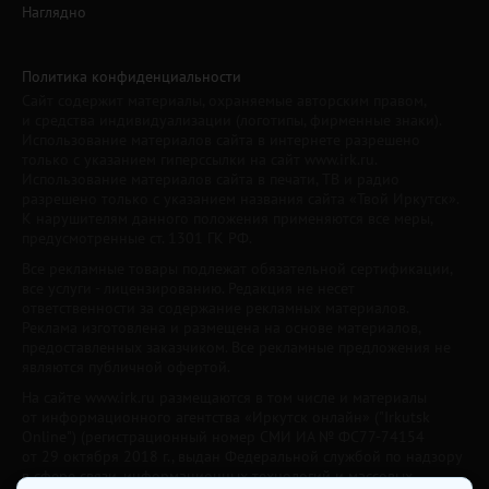
Наглядно
Политика конфиденциальности
Сайт содержит материалы, охраняемые авторским правом,
и средства индивидуализации (логотипы, фирменные знаки).
Использование материалов сайта в интернете разрешено
только с указанием гиперссылки на сайт www.irk.ru.
Использование материалов сайта в печати, ТВ и радио
разрешено только с указанием названия сайта «Твой Иркутск».
К нарушителям данного положения применяются все меры,
предусмотренные ст. 1301 ГК РФ.
Все рекламные товары подлежат обязательной сертификации,
все услуги - лицензированию. Редакция не несет
ответственности за содержание рекламных материалов.
Реклама изготовлена и размещена на основе материалов,
предоставленных заказчиком. Все рекламные предложения не
являются публичной офертой.
На сайте www.irk.ru размещаются в том числе и материалы
от информационного агентства «Иркутск онлайн» ("Irkutsk
Online") (регистрационный номер СМИ ИА № ФС77-74154
от 29 октября 2018 г., выдан Федеральной службой по надзору
в сфере связи, информационных технологий и массовых