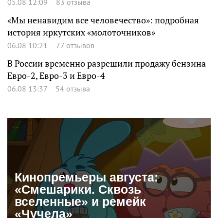
05.08 12:09
83 отзыва
«Мы ненавидим все человечество»: подробная
история иркутских «молоточников»
06.08 10:21
77 отзывов
В России временно разрешили продажу бензина
Евро-2, Евро-3 и Евро-4
06.08 13:37
54 отзыва
Кинопремьеры августа:
«Смешарики. Сквозь
вселенные» и ремейк
«Чучела»