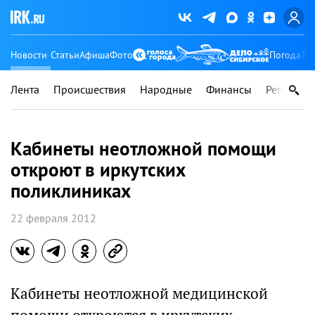
Новости
Статьи
Афиша
Фото
Погода
Ту
Лента
Происшествия
Народные
Финансы
Регионы
Кабинеты неотложной помощи
откроют в иркутских
поликлиниках
22 февраля 2012
Кабинеты неотложной медицинской