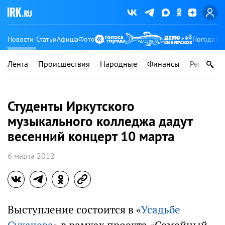
Новости
Статьи
Афиша
Фото
Погода
Ту
Лента
Происшествия
Народные
Финансы
Регионы
Студенты Иркутского
музыкального колледжа дадут
весенний концерт 10 марта
6 марта 2012
Выступление состоится в «
Усадьбе