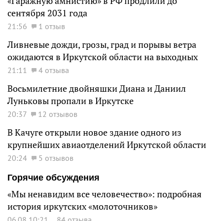
«Гаражную амнистию» в РФ продлили до
сентября 2031 года
21:56
1 отзыв
Ливневые дожди, грозы, град и порывы ветра
ожидаются в Иркутской области на выходных
21:11
4 отзыва
Восьмилетние двойняшки Диана и Даниил
Луньковы пропали в Иркутске
20:37
12 отзывов
В Качуге открыли новое здание одного из
крупнейших авиаотделений Иркутской области
20:24
5 отзывов
Горячие обсуждения
«Мы ненавидим все человечество»: подробная
история иркутских «молоточников»
06.08 10:21
84 отзыва