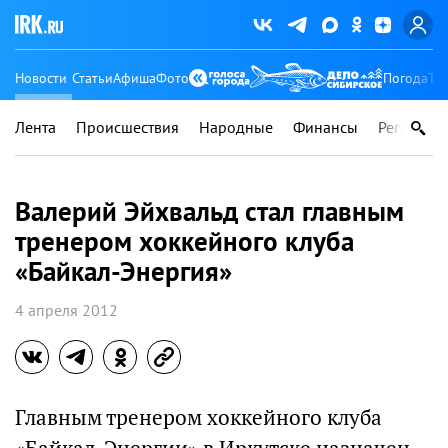
Новости
Статьи
Афиша
Фото
Погода
Ту
Лента
Происшествия
Народные
Финансы
Регионы
Валерий Эйхвальд стал главным
тренером хоккейного клуба
«Байкал-Энергия»
4 апреля 2012
Главным тренером хоккейного клуба