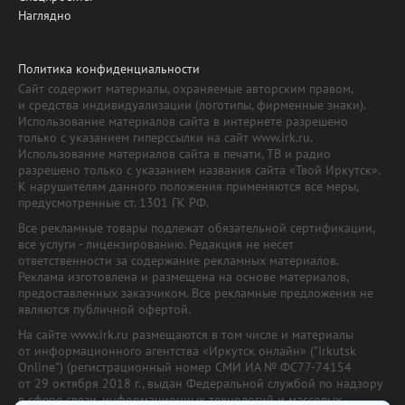
Наглядно
Политика конфиденциальности
Сайт содержит материалы, охраняемые авторским правом,
и средства индивидуализации (логотипы, фирменные знаки).
Использование материалов сайта в интернете разрешено
только с указанием гиперссылки на сайт www.irk.ru.
Использование материалов сайта в печати, ТВ и радио
разрешено только с указанием названия сайта «Твой Иркутск».
К нарушителям данного положения применяются все меры,
предусмотренные ст. 1301 ГК РФ.
Все рекламные товары подлежат обязательной сертификации,
все услуги - лицензированию. Редакция не несет
ответственности за содержание рекламных материалов.
Реклама изготовлена и размещена на основе материалов,
предоставленных заказчиком. Все рекламные предложения не
являются публичной офертой.
На сайте www.irk.ru размещаются в том числе и материалы
от информационного агентства «Иркутск онлайн» ("Irkutsk
Online") (регистрационный номер СМИ ИА № ФС77-74154
от 29 октября 2018 г., выдан Федеральной службой по надзору
в сфере связи, информационных технологий и массовых