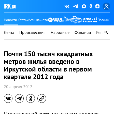
Новости
Статьи
Афиша
Фото
Погода
Ту
Лента
Происшествия
Народные
Финансы
Регионы
Почти 150 тысяч квадратных
метров жилья введено в
Иркутской области в первом
квартале 2012 года
20 апреля 2012
Иркутская область по итогам первого