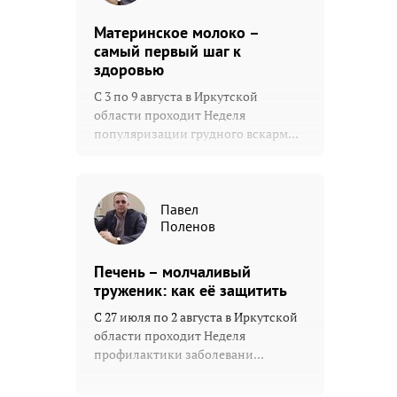
Материнское молоко –
самый первый шаг к
здоровью
С 3 по 9 августа в Иркутской
области проходит Неделя
популяризации грудного вскарм...
Павел
Поленов
Печень – молчаливый
труженик: как её защитить
С 27 июля по 2 августа в Иркутской
области проходит Неделя
профилактики заболевани...