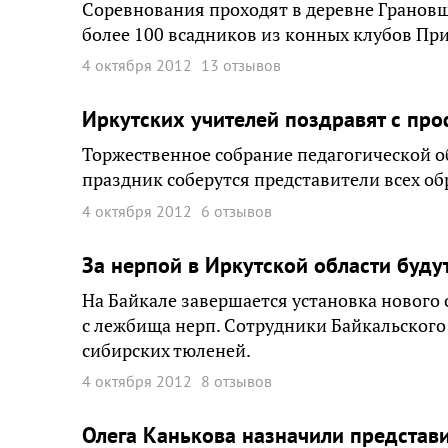
Соревнования проходят в деревне Грановщ
более 100 всадников из конных клубов При
4 октября 2012
13 отзывов
Иркутских учителей поздравят с п
Торжественное собрание педагогической об
праздник соберутся представители всех о
4 октября 2012
6 отзывов
За нерпой в Иркутской области буду
На Байкале завершается установка нового
с лежбища нерп. Сотрудники Байкальского
сибирских тюленей.
4 октября 2012
8 отзывов
Олега Канькова назначили представи